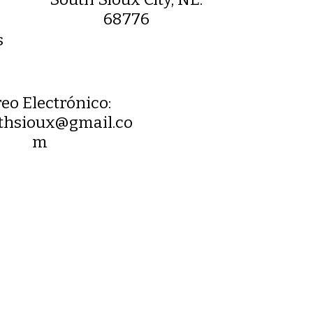
68776
s
eo Electrónico:
thsioux@gmail.co
m