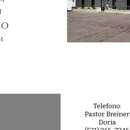
m
ico
m
Telefono:
Pastor Breiner
Doria