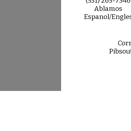
(531) 265-7346
Ablamos
Espanol/Engle
Corr
Pibsou