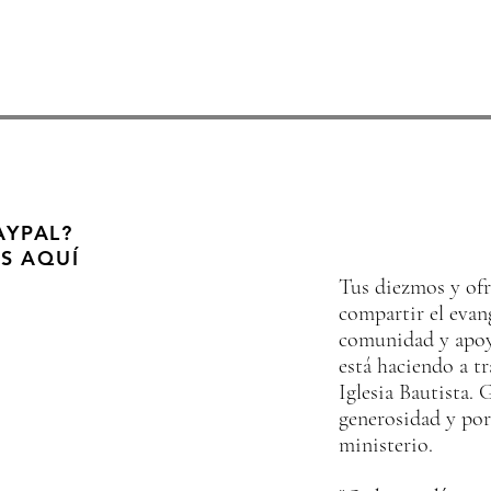
¿NO TIENE PAYPAL?
AYPAL?
S AQUÍ
Tus diezmos y of
compartir el evang
comunidad y apoy
está haciendo a t
Iglesia Bautista. 
generosidad y por 
ministerio.