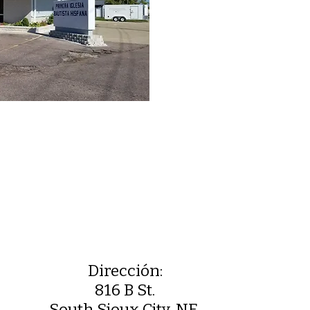
Dirección:
816 B St.
South Sioux City, NE.